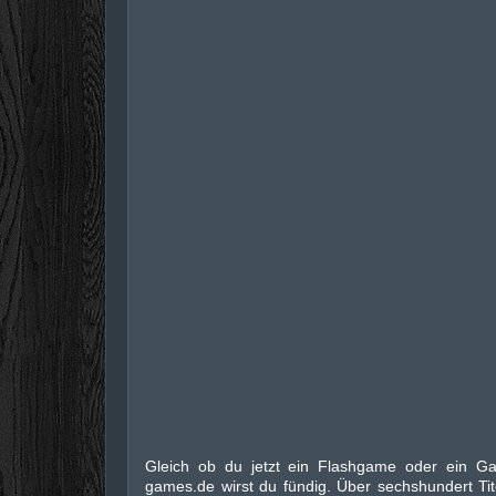
Gleich ob du jetzt ein Flashgame oder ein Ga
games.de wirst du fündig. Über sechshundert Tit