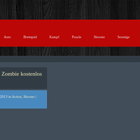
Auto
Brettspiel
Kampf
Puzzle
Shooter
Sonstige
Zombie kostenlos
 2013 in
Action
,
Shooter
|