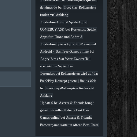
Kostenfrei im Netz Rollenspiele spielen |
devtimes.de
bei
Free2Play-Rollenspiele
finden viel Anklang
Kostenlose Android Spiele Apps |
COMEBUY ASK
bei
Kostenlose Spiele-
Apps für iPhone und Android
Kostenlose Spiele-Apps für iPhone und
Android » Best Free Games online
bei
Angry Birds Star Wars: Zweiter Teil
erscheint im September
Besonders bei Rollenspielen wird auf das
Free2Play Konzept gesetzt | Breitis Welt
bei
Free2Play-Rollenspiele finden viel
Anklang
Update 9 bei Asterix & Friends bringt
geheimnisvollen Nebel » Best Free
Games online
bei
Asterix & Friends:
Browsergame startet in offene Beta-Phase