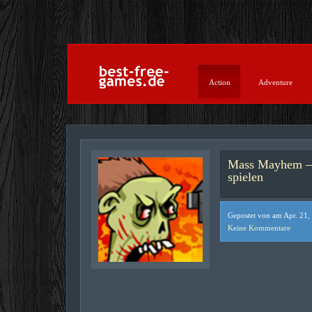
Action
Adventure
Mass Mayhem – 
spielen
Gepostet von am Apr. 21,
Keine Kommentare