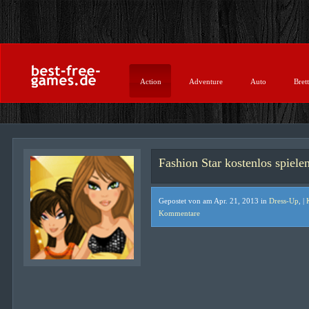
Action
Adventure
Auto
Brett
Fashion Star kostenlos spiele
Gepostet von am Apr. 21, 2013 in
Dress-Up
, |
Kommentare