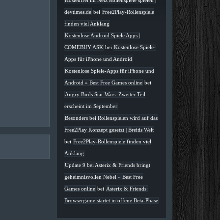
Kostenfrei im Netz Rollenspiele spielen |
devtimes.de
bei
Free2Play-Rollenspiele
finden viel Anklang
Kostenlose Android Spiele Apps |
COMEBUY ASK
bei
Kostenlose Spiele-
Apps für iPhone und Android
Kostenlose Spiele-Apps für iPhone und
Android » Best Free Games online
bei
Angry Birds Star Wars: Zweiter Teil
erscheint im September
Besonders bei Rollenspielen wird auf das
Free2Play Konzept gesetzt | Breitis Welt
bei
Free2Play-Rollenspiele finden viel
Anklang
Update 9 bei Asterix & Friends bringt
geheimnisvollen Nebel » Best Free
Games online
bei
Asterix & Friends:
Browsergame startet in offene Beta-Phase