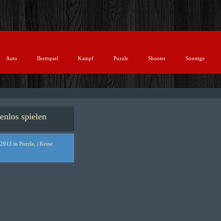
Auto
Brettspiel
Kampf
Puzzle
Shooter
Sonstige
enlos spielen
 2013 in
Puzzle
, |
Keine