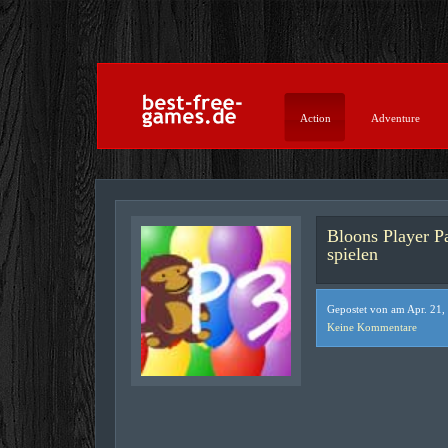
Action
Adventure
Bloons Player P
spielen
Gepostet von am Apr. 21,
Keine Kommentare