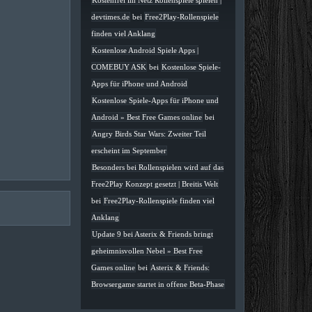
Kostenfrei im Netz Rollenspiele spielen |
devtimes.de
bei
Free2Play-Rollenspiele
finden viel Anklang
Kostenlose Android Spiele Apps |
COMEBUY ASK
bei
Kostenlose Spiele-
Apps für iPhone und Android
Kostenlose Spiele-Apps für iPhone und
Android » Best Free Games online
bei
Angry Birds Star Wars: Zweiter Teil
erscheint im September
Besonders bei Rollenspielen wird auf das
Free2Play Konzept gesetzt | Breitis Welt
bei
Free2Play-Rollenspiele finden viel
Anklang
Update 9 bei Asterix & Friends bringt
geheimnisvollen Nebel » Best Free
Games online
bei
Asterix & Friends:
Browsergame startet in offene Beta-Phase