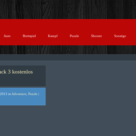
Auto
Brettspiel
Kampf
Puzzle
Shooter
Sonstige
ack 3 kostenlos
 2013 in
Adventure
,
Puzzle
|