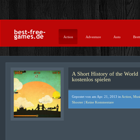
Action
Adventure
Auto
Brett
A Short History of the World
kostenlos spielen
Gepostet von am Apr. 21, 2013 in
Action
,
Mus
Shooter
|
Keine Kommentare