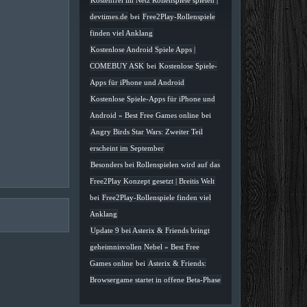
Kostenfrei im Netz Rollenspiele spielen |
devtimes.de
bei
Free2Play-Rollenspiele
finden viel Anklang
Kostenlose Android Spiele Apps |
COMEBUY ASK
bei
Kostenlose Spiele-
Apps für iPhone und Android
Kostenlose Spiele-Apps für iPhone und
Android » Best Free Games online
bei
Angry Birds Star Wars: Zweiter Teil
erscheint im September
Besonders bei Rollenspielen wird auf das
Free2Play Konzept gesetzt | Breitis Welt
bei
Free2Play-Rollenspiele finden viel
Anklang
Update 9 bei Asterix & Friends bringt
geheimnisvollen Nebel » Best Free
Games online
bei
Asterix & Friends:
Browsergame startet in offene Beta-Phase