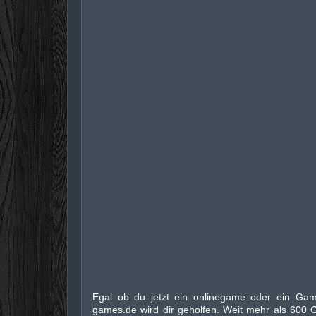
Egal ob du jetzt ein onlinegame oder ein Game
games.de wird dir geholfen. Weit mehr als 600 G