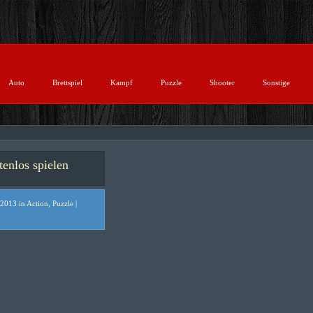
Auto
Brettspiel
Kampf
Puzzle
Shooter
Sonstige
los spielen
 2013 in
Action
,
Puzzle
|